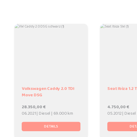
Volkswagen Caddy 2.0 TDI
Seat Ibiza 1.2 
Move DSG
28.350,00 €
4.750,00 €
06.2021 | Diesel | 69.000 km
05.2012 | Diesel
DETAILS
DET