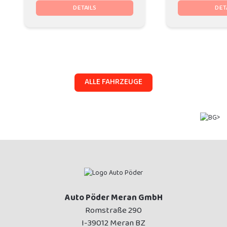
DETAILS
DET
ALLE FAHRZEUGE
Auto Pöder Meran GmbH
Romstraße 290
I-39012 Meran BZ