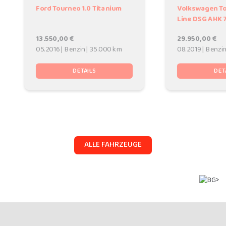
Ford Tourneo 1.0 Titanium
Volkswagen Tou
Line DSG AHK 
13.550,00 €
29.950,00 €
05.2016 | Benzin | 35.000 km
08.2019 | Benzi
DETAILS
DET
ALLE FAHRZEUGE