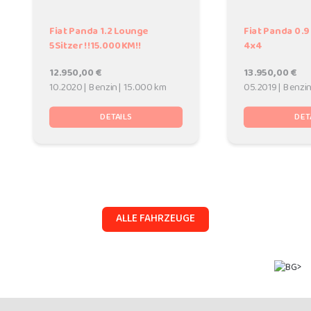
Fiat Panda 1.2 Lounge
Fiat Panda 0.9
5Sitzer !!15.000KM!!
4x4
12.950,00 €
13.950,00 €
10.2020 | Benzin | 15.000 km
05.2019 | Benzi
DETAILS
DET
ALLE FAHRZEUGE