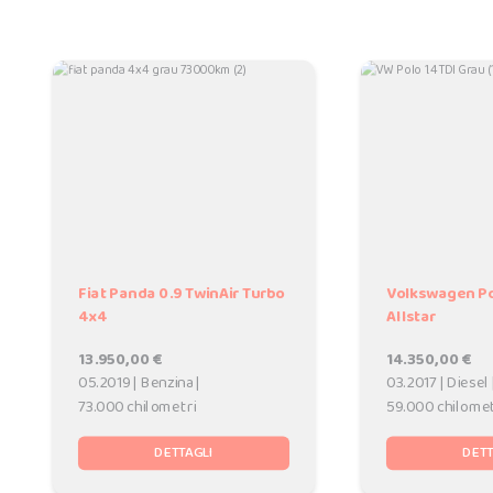
Fiat Panda 0.9 TwinAir Turbo
Volkswagen Pol
4x4
Allstar
13.950,00 €
14.350,00 €
05.2019 | Benzina |
03.2017 | Diesel 
73.000 chilometri
59.000 chilomet
DETTAGLI
DETT