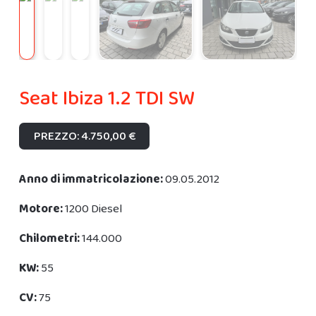
Seat Ibiza 1.2 TDI SW
PREZZO: 4.750,00 €
Anno di immatricolazione:
09.05.2012
Motore:
1200 Diesel
Chilometri:
144.000
KW:
55
CV:
75