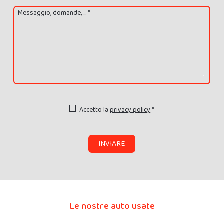
Messaggio, domande, ... *
Accetto la
privacy policy
*
INVIARE
Le nostre auto usate