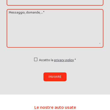
Messaggio, domande, ... *
Accetto la
privacy policy
*
INVIARE
Le nostre auto usate