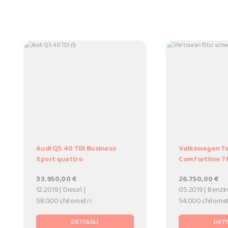
Audi Q5 40 TDI Business
Volkswagen Tou
Sport quattro
Comfortline 7
33.950,00 €
26.750,00 €
12.2019 | Diesel |
05.2019 | Benzin
58.000 chilometri
54.000 chilomet
DETTAGLI
DETT