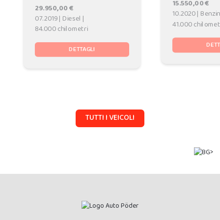
15.550,00 €
29.950,00 €
10.2020 | Benzin
07.2019 | Diesel |
41.000 chilomet
84.000 chilometri
DETT
DETTAGLI
TUTTI I VEICOLI