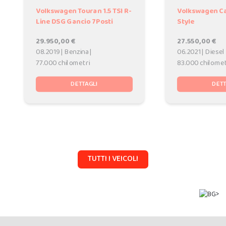
Volkswagen Touran 1.5 TSI R-
Volkswagen Ca
Line DSG Gancio 7Posti
Style
29.950,00 €
27.550,00 €
08.2019 | Benzina |
06.2021 | Diesel 
77.000 chilometri
83.000 chilomet
DETTAGLI
DETT
TUTTI I VEICOLI