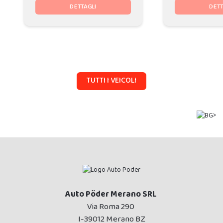
DETTAGLI
DETT
TUTTI I VEICOLI
Auto Pöder Merano SRL
Via Roma 290
I-39012 Merano BZ