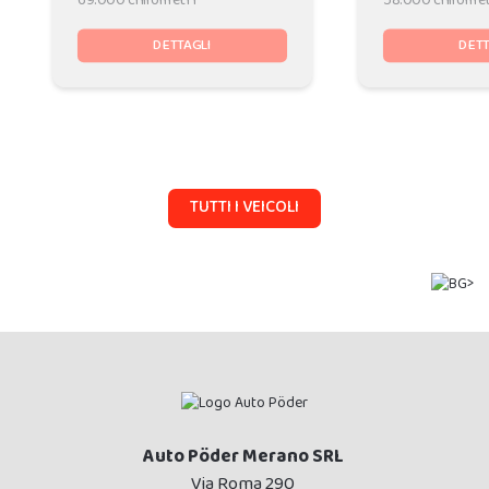
69.000 chilometri
58.000 chilomet
DETTAGLI
DETT
TUTTI I VEICOLI
Auto Pöder Merano SRL
Via Roma 290