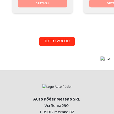
DETTAGLI
DETT
TUTTI I VEICOLI
Auto Pöder Merano SRL
Via Roma 290
I-39012 Merano BZ