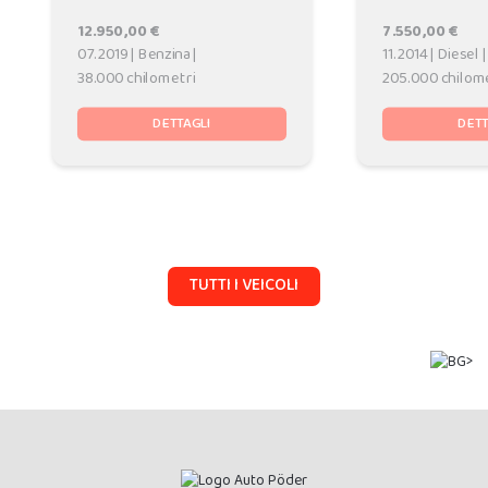
12.950,00 €
7.550,00 €
07.2019 | Benzina |
11.2014 | Diesel |
38.000 chilometri
205.000 chilom
DETTAGLI
DETT
TUTTI I VEICOLI